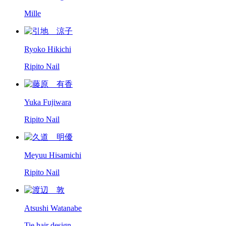
Mille
Ryoko Hikichi
Ripito Nail
Yuka Fujiwara
Ripito Nail
Meyuu Hisamichi
Ripito Nail
Atsushi Watanabe
Tie hair design