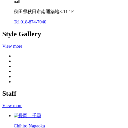
nail
秋田県秋田市南通築地3-11 1F
Tel.018-874-7040
Style Gallery
View more
Staff
View more
Chihiro Nagaoka