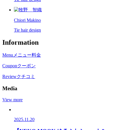
Chiori Makino
Tie hair design
Information
Menu
メニュー料金
Coupon
クーポン
Review
クチコミ
Media
View more
2025.11.20