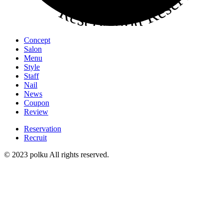
Concept
Salon
Menu
Style
Staff
Nail
News
Coupon
Review
Reservation
Recruit
© 2023 polku All rights reserved.