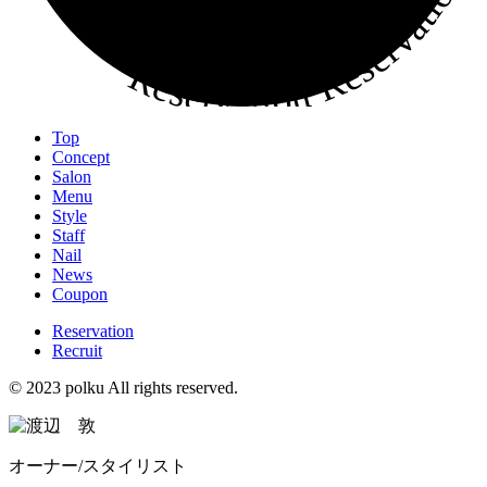
Top
Concept
Salon
Menu
Style
Staff
Nail
News
Coupon
Reservation
Recruit
© 2023 polku All rights reserved.
オーナー/スタイリスト