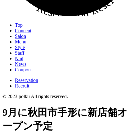
Top
Concept
Salon
Menu
Style
Staff
Nail
News
Coupon
Reservation
Recruit
© 2023 polku All rights reserved.
9月に秋田市手形に新店舗オ
ープン予定